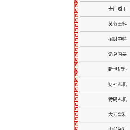
奇门遁甲
芙蓉王料
招财中特
诸葛内幕
新世纪料
财神玄机
特码玄机
大刀皇料
内部资料