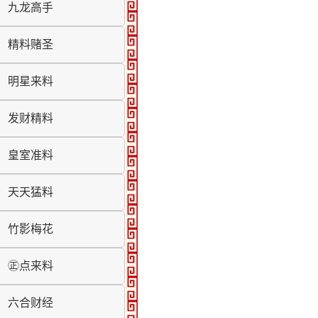
九龙高手
精料赌圣
明星来料
发财精料
皇室准料
天天猛料
竹影梅花
㊣点来料
六合财经