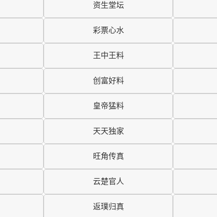
资生堂坛
彩票心水
王中王料
创富好料
皇帝猛料
天天独家
旺角传真
云楚官人
返璞归真