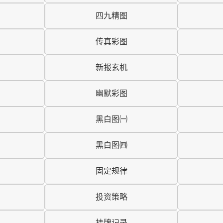
四九精图
传真彩图
新报玄机
幽默彩图
黑白图㈠
黑白图㈣
固定规律
投资策略
挂牌记录