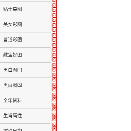
贴士皇图
美女彩图
曾道彩图
藏宝好图
黑白图㈡
黑白图㈤
全年资料
生肖属性
搅珠日期