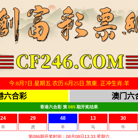
今:
8
月
7
日.
星期五.
农历:
6
月
25
日.
煞
東.
正冲生肖:
羊
港六合彩
澳门六