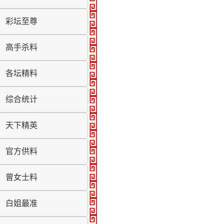
彩坛至尊
高手杀料
各坛精料
综合统计
天下精英
官方供料
曾女士料
白姐最准