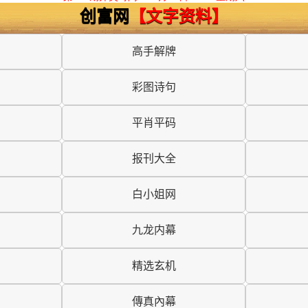
创富网
【文字资料】
高手解牌
彩图诗句
平肖平码
报刊大全
白小姐网
九龙内幕
精选玄机
傳真內幕