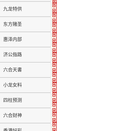
九龙特供
东方赌圣
惠泽内部
济公指路
六合天書
小龙女料
四柱预测
六合财神
香港好彩