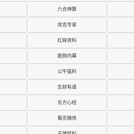
六合神算
攻克专家
红妹资料
跑狗内幕
公牛猛料
生财有道
东方心经
葡京赌侠
王牌猛料