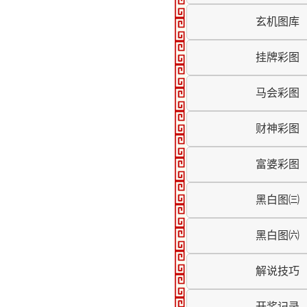
玄机图库
挂牌彩图
马会彩图
财神彩图
富婆彩图
黑白图㈢
黑白图㈥
解说技巧
开奖记录