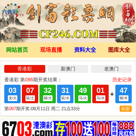
网站首页
现场直播
资料大全
图库大全