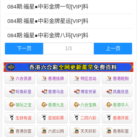
084期:福星●中彩金牌一句[VIP]料
084期:福星●中彩金牌星运[VIP]料
084期:福星●中彩金牌八玛[VIP]料
下一页
1/3
上一页
六合资源
香港挂牌
特区总站
香港跑狗
旺角彩皇
香港马会
博发世家
凤凰信息
镇坛之宝
香港九龙
六合宝典
香港华人
生财有道
亚视彩票
二四六彩
香港开奖
香港创富
六叔公网
天天好彩
香港彩富