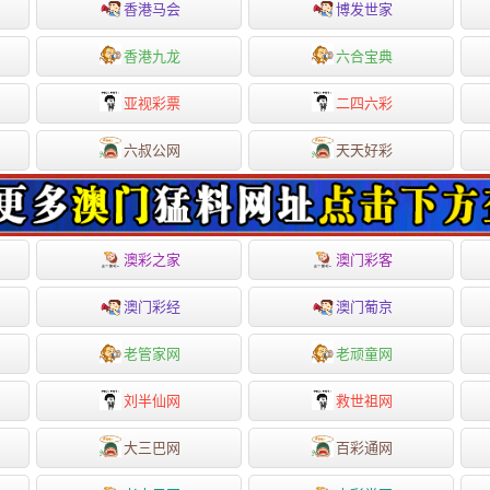
香港马会
博发世家
香港九龙
六合宝典
亚视彩票
二四六彩
六叔公网
天天好彩
澳彩之家
澳门彩客
澳门彩经
澳门葡京
老管家网
老顽童网
刘半仙网
救世祖网
大三巴网
百彩通网