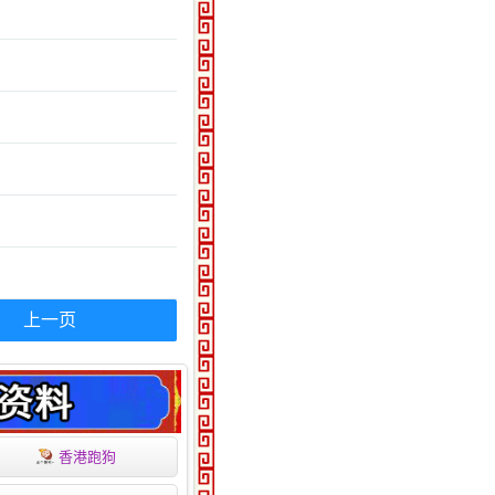
上一页
香港跑狗