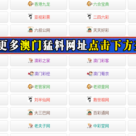
香港九龙
六合宝典
亚视彩票
二四六彩
六叔公网
天天好彩
澳彩之家
澳门彩客
澳门彩经
澳门葡京
老管家网
老顽童网
刘半仙网
救世祖网
大三巴网
百彩通网
老夫子网
中彩堂网