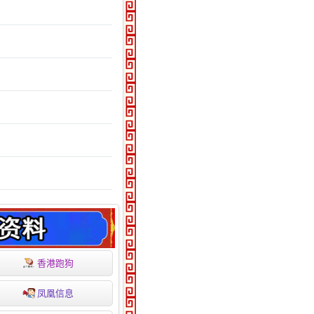
香港跑狗
凤凰信息