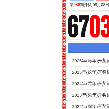
2026年(马年)开
2025年(蛇年)开
2024年(龙年)开
2023年(兔年)开
2022年(虎年)开