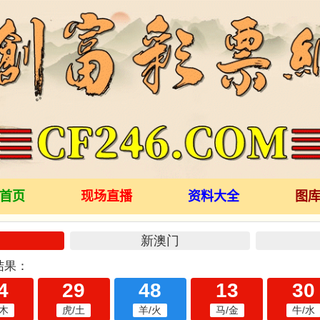
首页
现场直播
资料大全
图