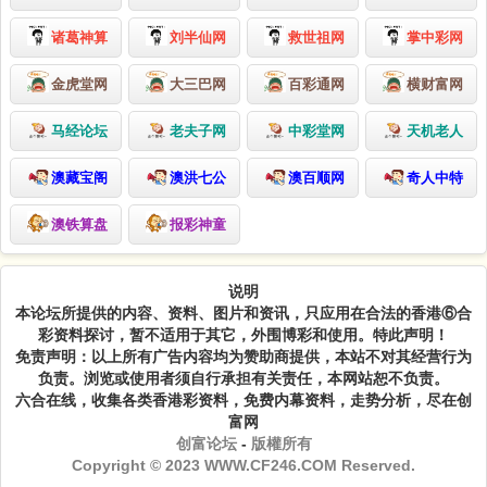
诸葛神算
刘半仙网
救世祖网
掌中彩网
金虎堂网
大三巴网
百彩通网
横财富网
马经论坛
老夫子网
中彩堂网
天机老人
澳藏宝阁
澳洪七公
澳百顺网
奇人中特
澳铁算盘
报彩神童
说明
本论坛所提供的内容、资料、图片和资讯，只应用在合法的香港⑥合
彩资料探讨，暂不适用于其它，外围博彩和使用。特此声明！
免责声明：以上所有广告内容均为赞助商提供，本站不对其经营行为
负责。浏览或使用者须自行承担有关责任，本网站恕不负责。
六合在线，收集各类香港彩资料，免费内幕资料，走势分析，尽在创
富网
创富论坛
-
版權所有
Copyright © 2023 WWW.CF246.COM Reserved.