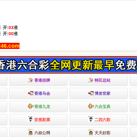
】开:
03
准
】开:
00
准
46.com
香港挂牌
特区总站
香港马会
博发世家
香港九龙
六合宝典
亚视彩票
二四六彩
六叔公网
天天好彩