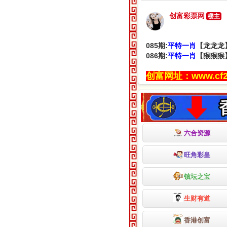
创富彩票网
楼主
085期:
平特一肖
【龙龙龙
086期:
平特一肖
【猴猴猴
创富网址：www.cf2
六合资源
旺角彩皇
镇坛之宝
生财有道
香港创富