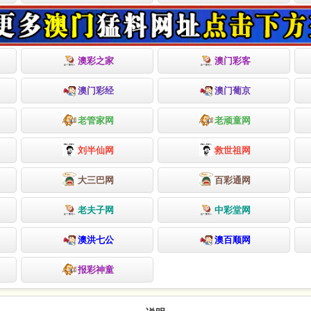
澳彩之家
澳门彩客
澳门彩经
澳门葡京
老管家网
老顽童网
刘半仙网
救世祖网
大三巴网
百彩通网
老夫子网
中彩堂网
澳洪七公
澳百顺网
报彩神童