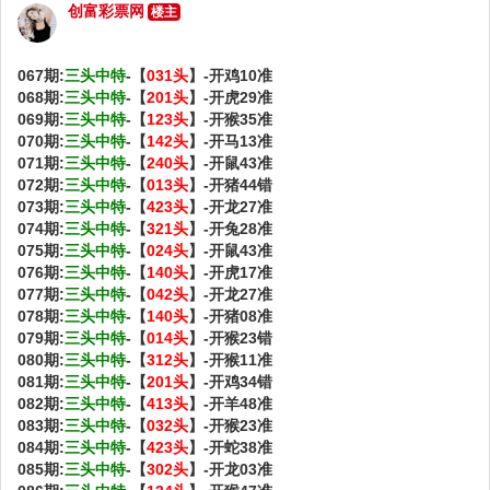
创富彩票网
楼主
067期:
三头中特
-【
031头
】-开鸡10准
068期:
三头中特
-【
201头
】-开虎29准
069期:
三头中特
-【
123头
】-开猴35准
070期:
三头中特
-【
142头
】-开马13准
071期:
三头中特
-【
240头
】-开鼠43准
072期:
三头中特
-【
013头
】-开猪44错
073期:
三头中特
-【
423头
】-开龙27准
074期:
三头中特
-【
321头
】-开兔28准
075期:
三头中特
-【
024头
】-开鼠43准
076期:
三头中特
-【
140头
】-开虎17准
077期:
三头中特
-【
042头
】-开龙27准
078期:
三头中特
-【
140头
】-开猪08准
079期:
三头中特
-【
014头
】-开猴23错
080期:
三头中特
-【
312头
】-开猴11准
081期:
三头中特
-【
201头
】-开鸡34错
082期:
三头中特
-【
413头
】-开羊48准
083期:
三头中特
-【
032头
】-开猴23准
084期:
三头中特
-【
423头
】-开蛇38准
085期:
三头中特
-【
302头
】-开龙03准