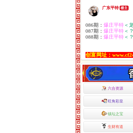
广东平特
楼主
086期：
爆庄平特
＜
087期：
爆庄平特
＜
088期：
爆庄平特
＜
创富网址：www.cf24
六合资源
旺角彩皇
镇坛之宝
生财有道